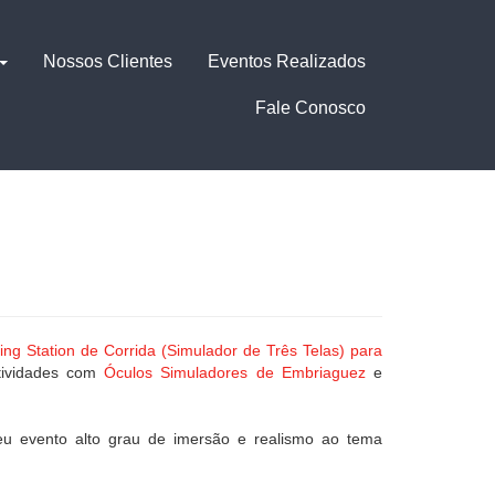
Nossos Clientes
Eventos Realizados
Fale Conosco
g Station de Corrida (Simulador de Três Telas) para
ividades com
Óculos Simuladores de Embriaguez
e
eu evento alto grau de imersão e realismo ao tema