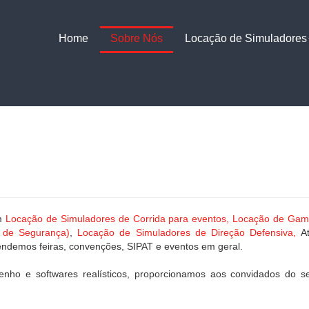
Home
Sobre Nós
Locação de Simuladores
em
Locação de Simuladores de Corrida para eventos,
Locação de Gamin
o de Segurança)
,
Locação de
Simuladores de Direção Defensiva,
At
tendemos feiras, convenções, SIPAT e eventos em geral.
enho e softwares realísticos, proporcionamos aos convidados do s